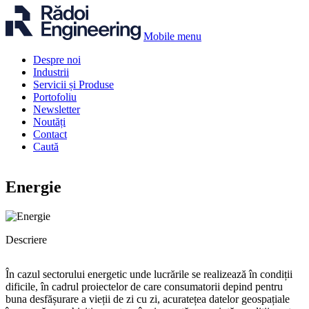
Skip
to
content
Mobile menu
Despre noi
Industrii
Servicii și Produse
Portofoliu
Newsletter
Noutăți
Contact
Caută
Energie
Descriere
În cazul sectorului energetic unde lucrările se realizează în condiții
dificile, în cadrul proiectelor de care consumatorii depind pentru
buna desfășurare a vieții de zi cu zi, acuratețea datelor geospațiale